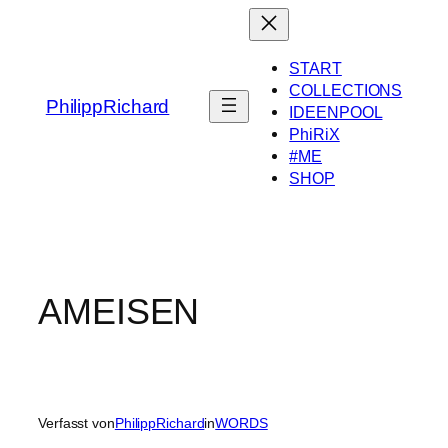
Zum
Inhalt
springen
START
COLLECTIONS
PhilippRichard
IDEENPOOL
PhiRiX
#ME
SHOP
AMEISEN
Verfasst von
PhilippRichard
in
WORDS