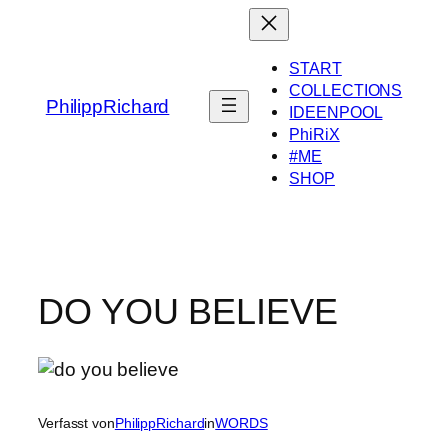
Zum
Inhalt
springen
START
COLLECTIONS
PhilippRichard
IDEENPOOL
PhiRiX
#ME
SHOP
DO YOU BELIEVE
Verfasst von
PhilippRichard
in
WORDS