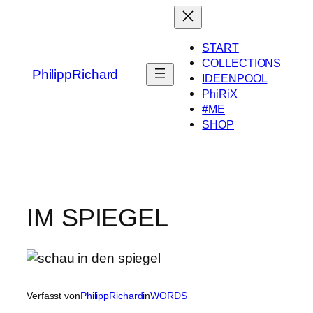
Zum
Inhalt
springen
START
COLLECTIONS
PhilippRichard
IDEENPOOL
PhiRiX
#ME
SHOP
IM SPIEGEL
Verfasst von
PhilippRichard
in
WORDS