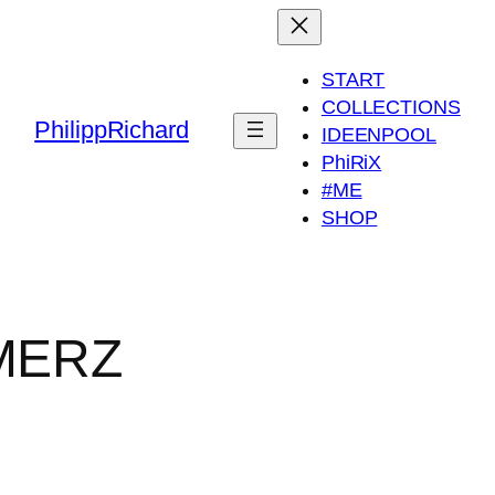
START
COLLECTIONS
PhilippRichard
IDEENPOOL
PhiRiX
#ME
SHOP
MERZ