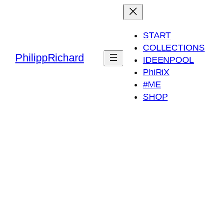
START
COLLECTIONS
PhilippRichard
IDEENPOOL
PhiRiX
#ME
SHOP