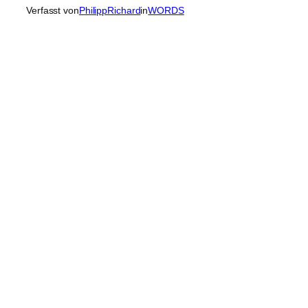
Verfasst von
PhilippRichard
in
WORDS