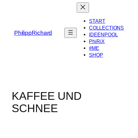
Zum
Inhalt
springen
START
COLLECTIONS
PhilippRichard
IDEENPOOL
PhiRiX
#ME
SHOP
KAFFEE UND
SCHNEE