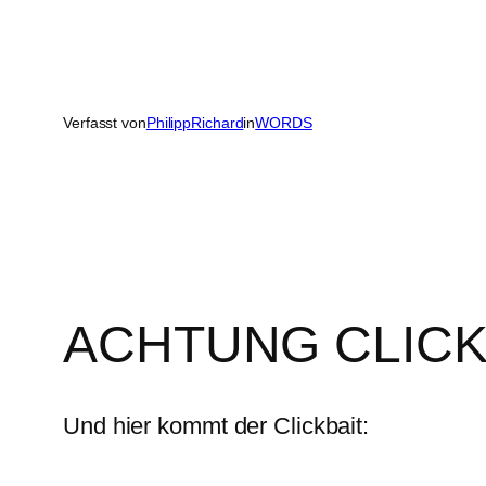
Verfasst von
PhilippRichard
in
WORDS
ACHTUNG CLICK
Und hier kommt der Clickbait: