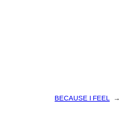
BECAUSE I FEEL
→