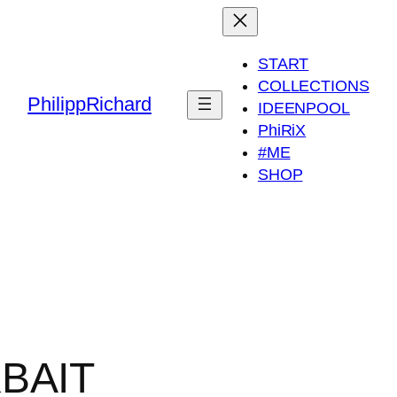
START
COLLECTIONS
PhilippRichard
IDEENPOOL
PhiRiX
#ME
SHOP
BAIT