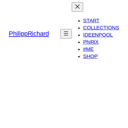
START
COLLECTIONS
PhilippRichard
IDEENPOOL
PhiRiX
#ME
SHOP