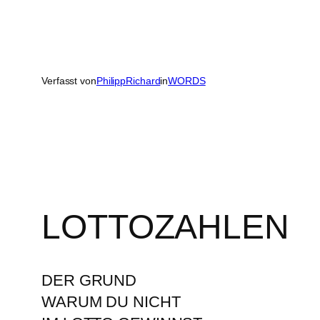
Verfasst von
PhilippRichard
in
WORDS
LOTTOZAHLEN
DER GRUND
WARUM DU NICHT