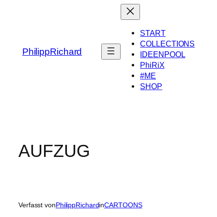
Zum
Inhalt
springen
START
COLLECTIONS
PhilippRichard
IDEENPOOL
PhiRiX
#ME
SHOP
AUFZUG
Verfasst von
PhilippRichard
in
CARTOONS