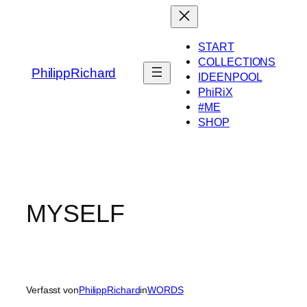
Zum
Inhalt
springen
START
COLLECTIONS
PhilippRichard
IDEENPOOL
PhiRiX
#ME
SHOP
MYSELF
Verfasst von
PhilippRichard
in
WORDS