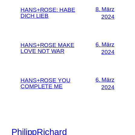
8. März
HANS+ROSE: HABE
DICH LIEB
2024
6. März
HANS+ROSE MAKE
LOVE NOT WAR
2024
6. März
HANS+ROSE YOU
COMPLETE ME
2024
PhilippRichard