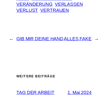
VERÄNDERUNG
VERLASSEN
VERLUST
VERTRAUEN
←
GIB MIR DEINE HAND
ALLES FAKE
→
WEITERE BEITRÄGE
TAG DER ARBEIT
1. Mai 2024