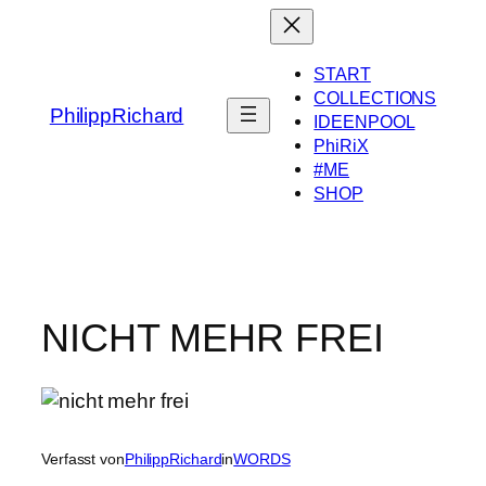
Zum
Inhalt
springen
START
COLLECTIONS
PhilippRichard
IDEENPOOL
PhiRiX
#ME
SHOP
NICHT MEHR FREI
Verfasst von
PhilippRichard
in
WORDS