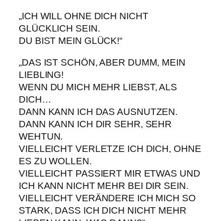
„ICH WILL OHNE DICH NICHT
GLÜCKLICH SEIN.
DU BIST MEIN GLÜCK!“
„DAS IST SCHÖN, ABER DUMM, MEIN
LIEBLING!
WENN DU MICH MEHR LIEBST, ALS
DICH…
DANN KANN ICH DAS AUSNUTZEN.
DANN KANN ICH DIR SEHR, SEHR
WEHTUN.
VIELLEICHT VERLETZE ICH DICH, OHNE
ES ZU WOLLEN.
VIELLEICHT PASSIERT MIR ETWAS UND
ICH KANN NICHT MEHR BEI DIR SEIN.
VIELLEICHT VERÄNDERE ICH MICH SO
STARK, DASS ICH DICH NICHT MEHR