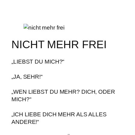
NICHT MEHR FREI
„LIEBST DU MICH?“
„JA, SEHR!“
„WEN LIEBST DU MEHR? DICH, ODER
MICH?“
„ICH LIEBE DICH MEHR ALS ALLES
ANDERE!“