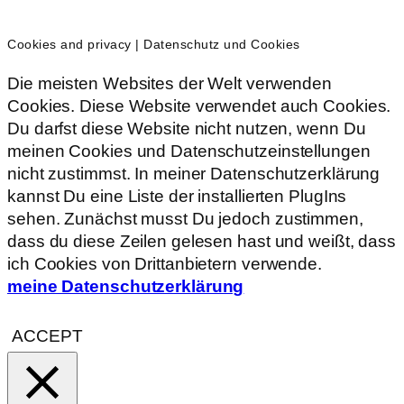
Cookies and privacy | Datenschutz und Cookies
Die meisten Websites der Welt verwenden
Cookies. Diese Website verwendet auch Cookies.
Du darfst diese Website nicht nutzen, wenn Du
meinen Cookies und Datenschutzeinstellungen
nicht zustimmst. In meiner Datenschutzerklärung
kannst Du eine Liste der installierten PlugIns
sehen. Zunächst musst Du jedoch zustimmen,
dass du diese Zeilen gelesen hast und weißt, dass
ich Cookies von Drittanbietern verwende.
meine Datenschutzerklärung
ACCEPT