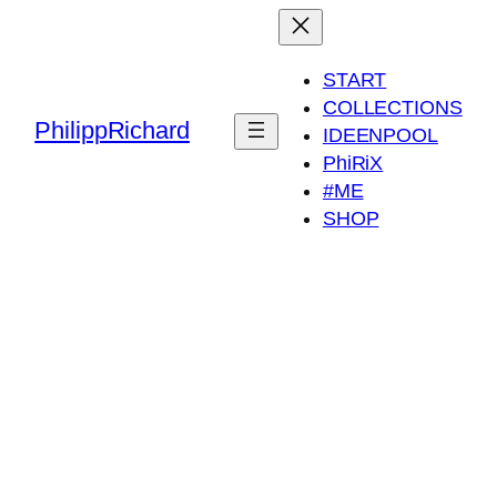
START
COLLECTIONS
PhilippRichard
IDEENPOOL
PhiRiX
#ME
SHOP