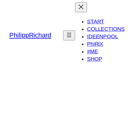
START
COLLECTIONS
PhilippRichard
IDEENPOOL
PhiRiX
#ME
SHOP