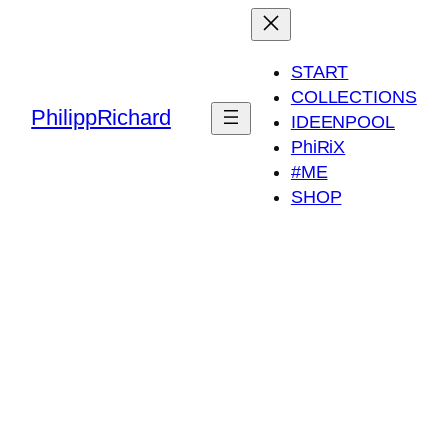
START
COLLECTIONS
PhilippRichard
IDEENPOOL
PhiRiX
#ME
SHOP