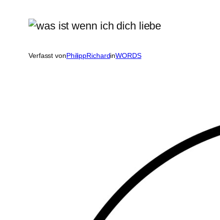
Verfasst von
PhilippRichard
in
WORDS