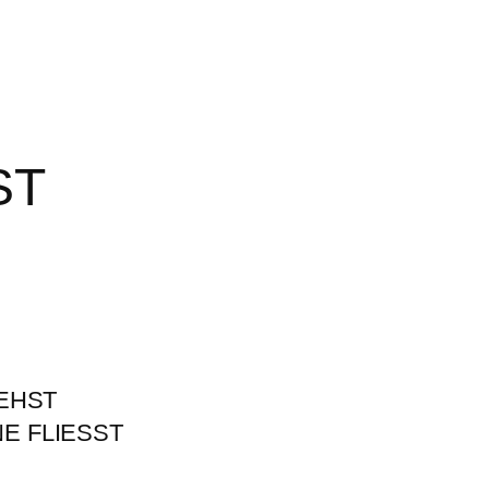
ST
IEHST
E FLIESST