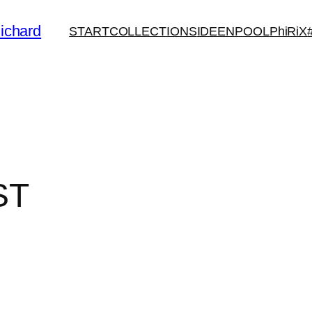
ichard
START
COLLECTIONS
IDEENPOOL
PhiRiX
ST