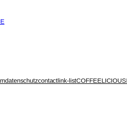
ME
um
datenschutz
contact
link-list
COFFEELICIOUS