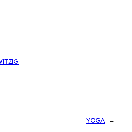
WITZIG
YOGA
→