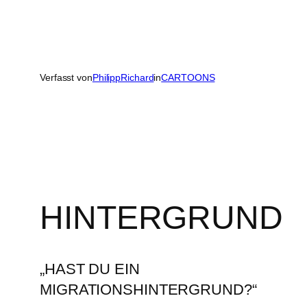
Verfasst von
PhilippRichard
in
CARTOONS
HINTERGRUND
„HAST DU EIN
MIGRATIONSHINTERGRUND?“