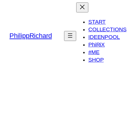
START
COLLECTIONS
PhilippRichard
IDEENPOOL
PhiRiX
#ME
SHOP