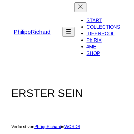
Zum
Inhalt
springen
START
COLLECTIONS
PhilippRichard
IDEENPOOL
PhiRiX
#ME
SHOP
ERSTER SEIN
Verfasst von
PhilippRichard
in
WORDS