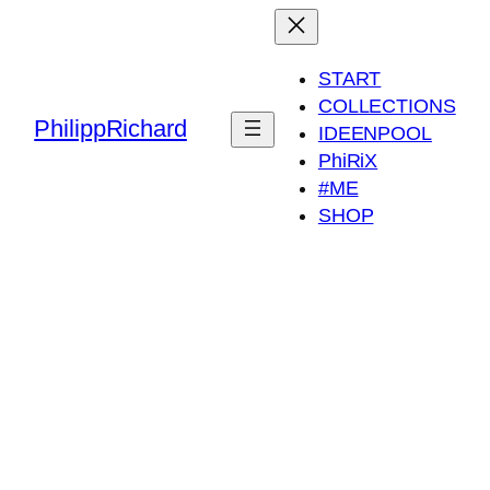
START
COLLECTIONS
PhilippRichard
IDEENPOOL
PhiRiX
#ME
SHOP