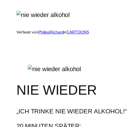
Verfasst von
PhilippRichard
in
CARTOONS
NIE WIEDER
„ICH TRINKE NIE WIEDER ALKOHOL!“
20 MINUTEN SPÄTER: