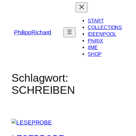
Zum
Inhalt
springen
START
COLLECTIONS
PhilippRichard
IDEENPOOL
PhiRiX
#ME
SHOP
Schlagwort:
SCHREIBEN