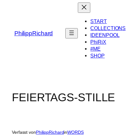
Zum
Inhalt
springen
START
COLLECTIONS
PhilippRichard
IDEENPOOL
PhiRiX
#ME
SHOP
FEIERTAGS-STILLE
Verfasst von
PhilippRichard
in
WORDS