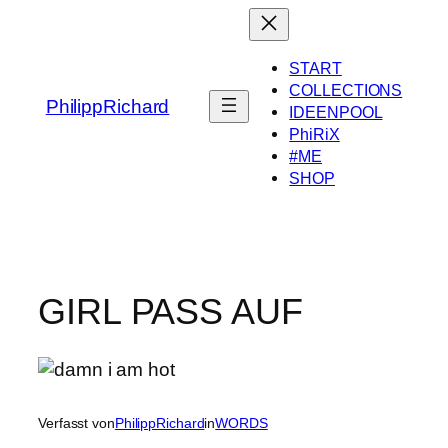
Zum
Inhalt
springen
START
COLLECTIONS
PhilippRichard
IDEENPOOL
PhiRiX
#ME
SHOP
GIRL PASS AUF
Verfasst von
PhilippRichard
in
WORDS