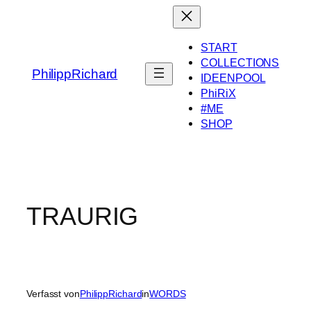
Zum
Inhalt
springen
START
COLLECTIONS
PhilippRichard
IDEENPOOL
PhiRiX
#ME
SHOP
TRAURIG
Verfasst von
PhilippRichard
in
WORDS